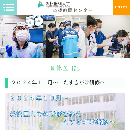
ENTRY
研修医日記
２０２４年１０月～ たすきがけ研修へ