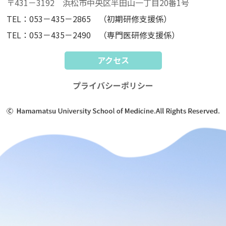
〒431－3192 浜松市中央区半田山一丁目20番1号
TEL：053－435－2865 （初期研修支援係）
TEL：053－435－2490 （専門医研修支援係）
アクセス
プライバシーポリシー