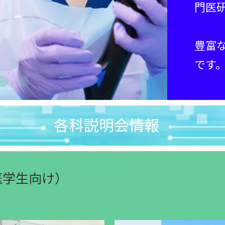
門医
豊富
です
医学生向け）