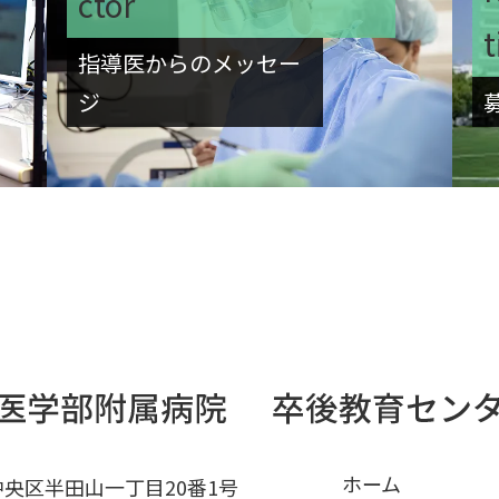
ctor
t
指導医からのメッセー
ジ
ホーム
市中央区半田山一丁目20番1号