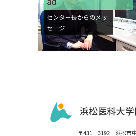
ad
センター長からのメッ
セージ
〒431－3192 浜松