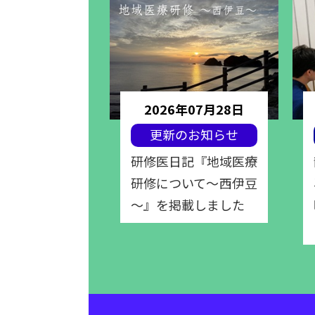
年07月07日
2026年07月28日
のお知らせ
更新のお知らせ
記『初めての
研修医日記『地域医療
』『ICU研
研修について～西伊豆
載しました
～』を掲載しました