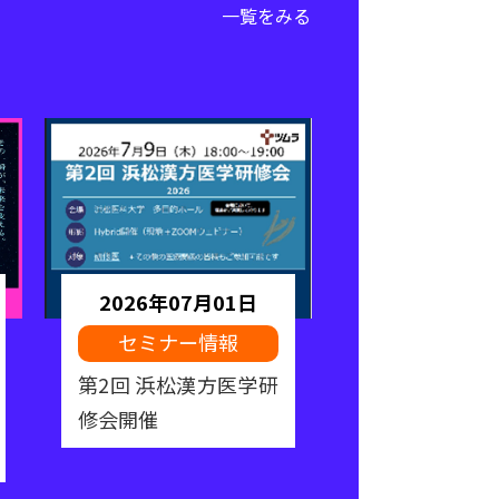
一覧をみる
2026年07月01日
2026年06
セミナー情報
専門研修プロ
明会を開催し
第2回 浜松漢方医学研
修会開催