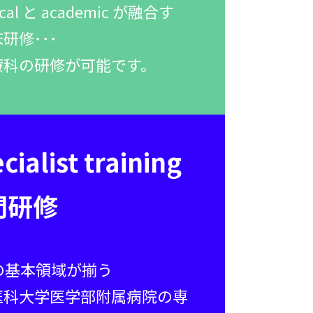
tical と academic が融合す
研修･･･
療科の研修が可能です。
cialist training
門研修
の基本領域が揃う
医科大学医学部附属病院の専