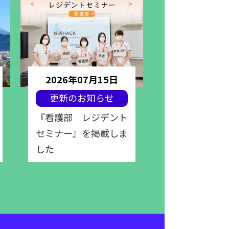
2026年07月15日
2026年07
更新のお知らせ
更新のお知
『看護部 レジデント
『栄養部 レ
セミナー』を掲載しま
セミナー』を
した
した