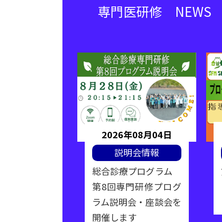
専門医研修 NEWS
年06月19日
2026年08月04日
ナー情報
説明会情報
性期医療フォ
総合診療プログラム
催
第8回専門研修プログ
ラム説明会・座談会を
開催します