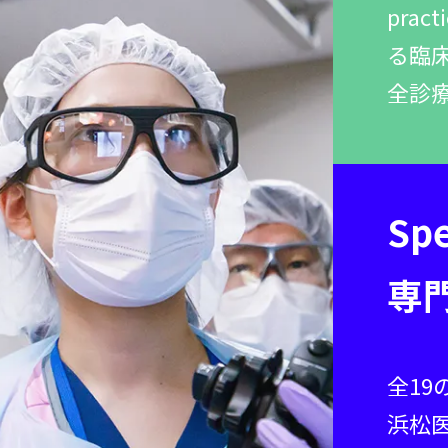
prac
る臨床
全診
Spe
専
全19
浜松