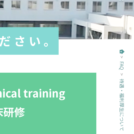
ださい。
>
FAQ
>
待遇・福利厚生について
トップページ
nical training
床研修