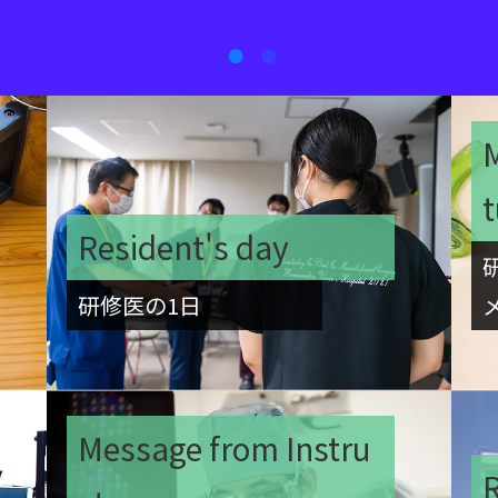
M
Resident's day
研修医の1日
Message from Instru