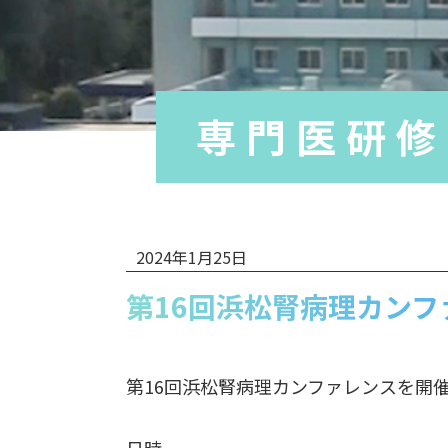
専門医研修
2024年1月25日
第16回浜松腎病理カンフ
第16回浜松腎病理カンファレンスを開
日時