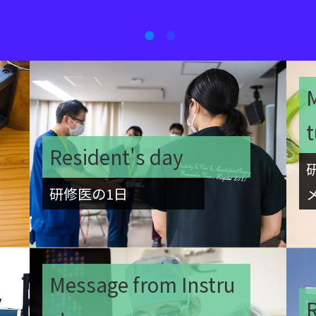
M
Resident's day
研修医の1日
Message from Instru