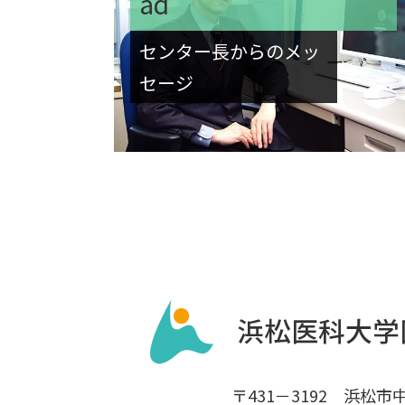
ad
センター長からのメッ
セージ
〒431－3192 浜松