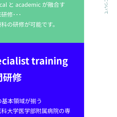
tical と academic が融合す
研修･･･
療科の研修が可能です。
cialist training
門研修
の基本領域が揃う
医科大学医学部附属病院の専