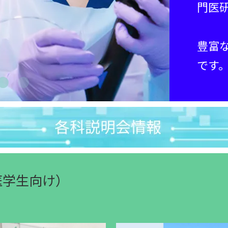
門医
豊富
です
医学生向け）