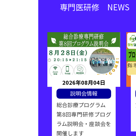
専門医研修 NEWS
年06月19日
2026年08月04日
ナー情報
説明会情報
性期医療フォ
総合診療プログラム
催
第8回専門研修プログ
ラム説明会・座談会を
開催します