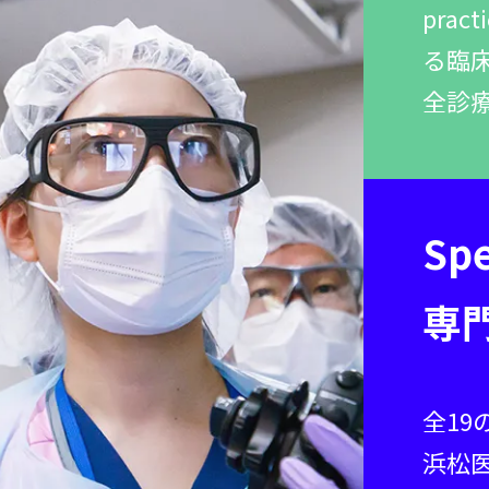
prac
る臨床
全診
Spe
専
全19
浜松