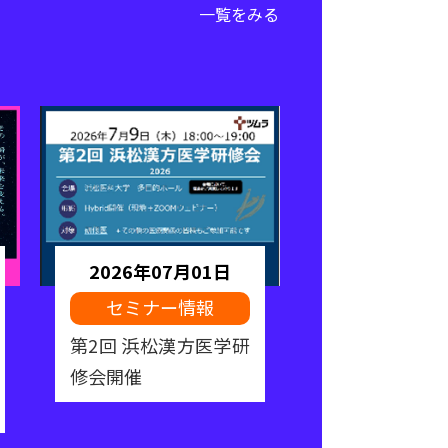
一覧をみる
2026年07月01日
2026年06
セミナー情報
専門研修プロ
明会を開催し
第2回 浜松漢方医学研
修会開催