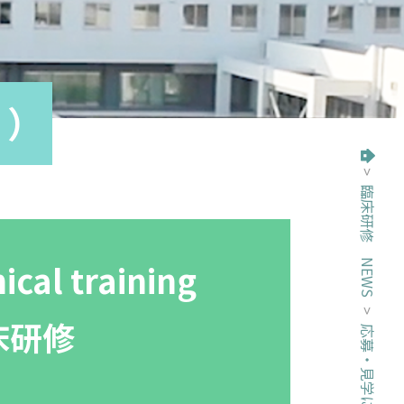
け）
>
臨床研修 NEWS
トップページ
nical training
>
床研修
応募・見学について