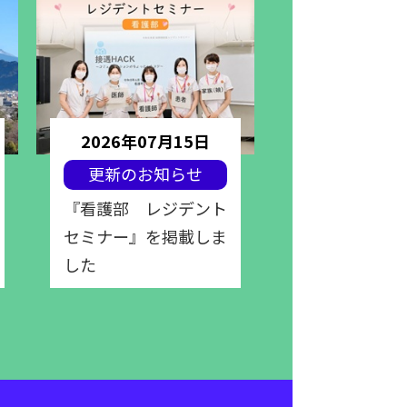
2026年07月15日
2026年07
更新のお知らせ
更新のお知
『看護部 レジデント
『栄養部 レ
セミナー』を掲載しま
セミナー』を
した
した