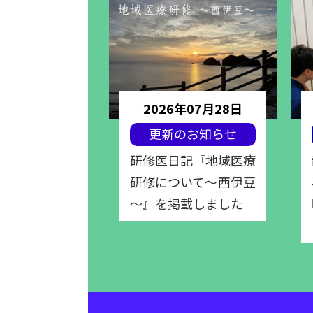
年07月07日
2026年07月28日
のお知らせ
更新のお知らせ
記『初めての
研修医日記『地域医療
』『ICU研
研修について～西伊豆
載しました
～』を掲載しました