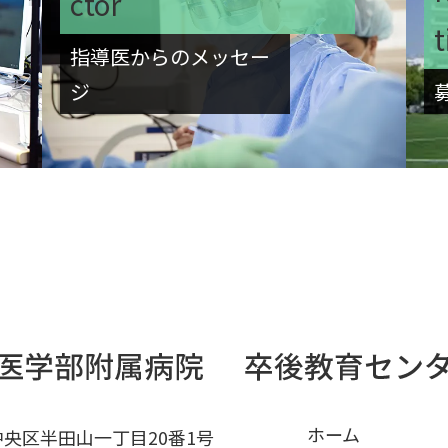
ctor
t
指導医からのメッセー
ジ
ホーム
市中央区半田山一丁目20番1号