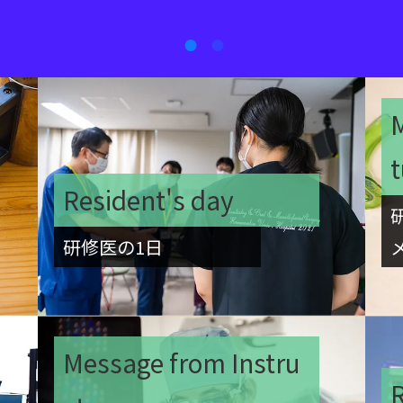
M
Resident's day
研修医の1日
Message from Instru