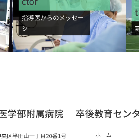
ctor
t
指導医からのメッセー
ジ
ホーム
市中央区半田山一丁目20番1号