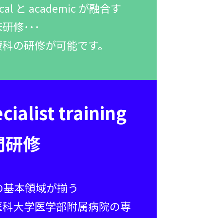
tical と academic が融合す
研修･･･
療科の研修が可能です。
cialist training
門研修
の基本領域が揃う
医科大学医学部附属病院の専