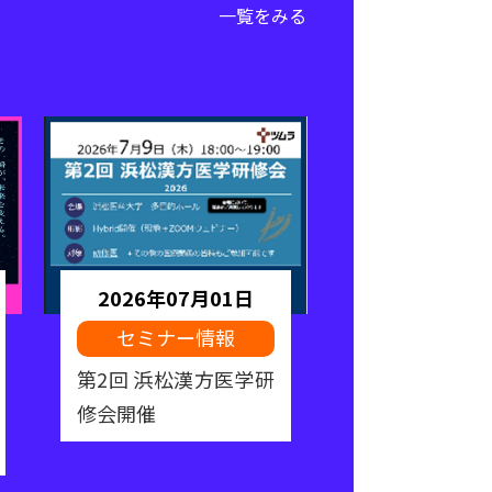
一覧をみる
2026年07月01日
2026年06
セミナー情報
専門研修プロ
明会を開催し
第2回 浜松漢方医学研
修会開催