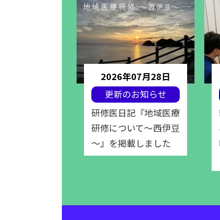
年07月07日
2026年07月28日
のお知らせ
更新のお知らせ
記『初めての
研修医日記『地域医療
』『ICU研
研修について～西伊豆
載しました
～』を掲載しました