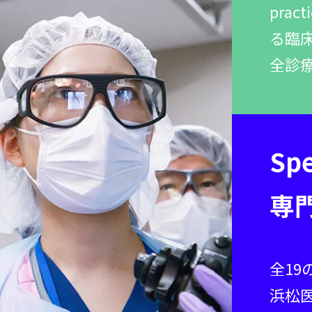
prac
る臨床
全診
Spe
専
全19
浜松