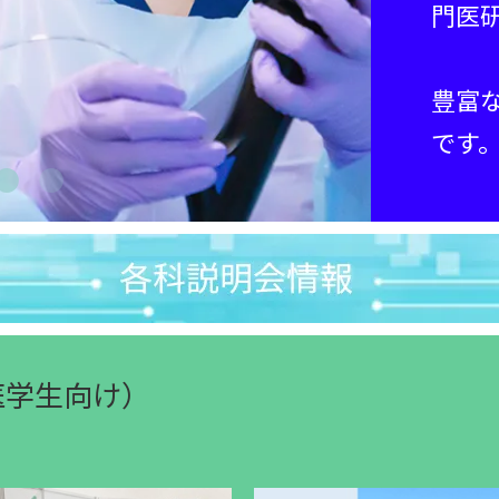
門医
豊富
です
医学生向け）