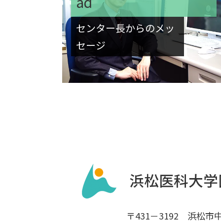
ad
センター長からのメッ
セージ
〒431－3192 浜松