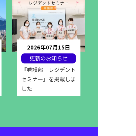
2026年07月15日
2026年07
更新のお知らせ
更新のお知
『看護部 レジデント
『栄養部 レ
セミナー』を掲載しま
セミナー』を
した
した