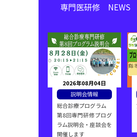
専門医研修 NEWS
年06月19日
2026年08月04日
ナー情報
説明会情報
性期医療フォ
総合診療プログラム
催
第8回専門研修プログ
ラム説明会・座談会を
開催します