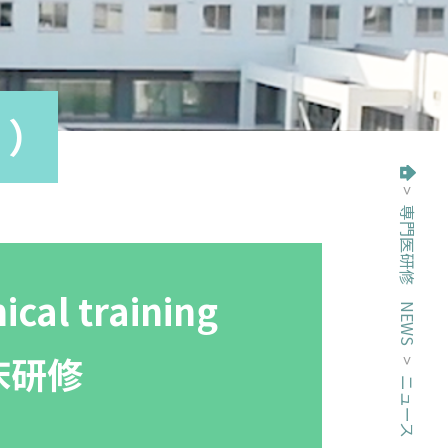
け）
>
専門医研修 NEWS
トップページ
nical training
床研修
>
ニュース