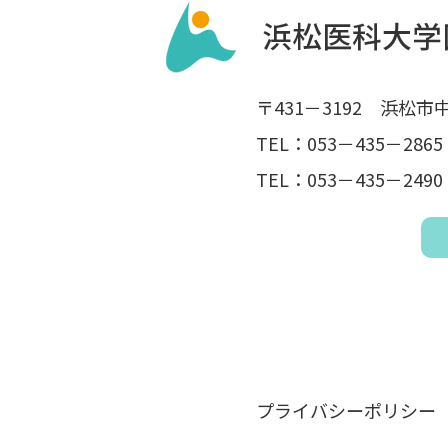
〒431－3192 浜松
TEL：053－435－2
TEL：053－435－2
プライバシーポリシー