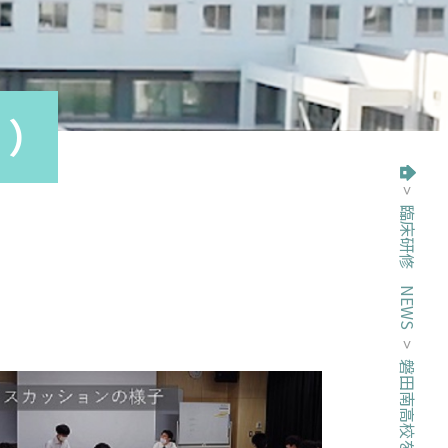
け）
>
臨床研修 NEWS
トップページ
>